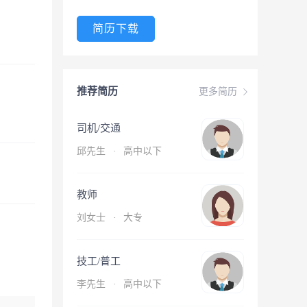
简历下载
推荐简历
更多简历
司机/交通
邱先生
·
高中以下
教师
刘女士
·
大专
技工/普工
李先生
·
高中以下