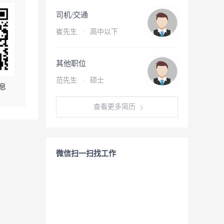
司机/交通
崔先生
·
高中以下
其他职位
范先生
·
硕士
息
查看更多简历
微信扫一扫找工作