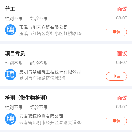
普工
面议
08-07
性别不限
经验不限
玉溪市川云商贸有限公司
申请
玉溪市红塔区彩虹小区虹桥路19号
项目专员
面议
08-07
性别不限
经验不限
昆明青楚建筑工程设计有限公司
申请
昆明市广福路南悦城3栋
检测（微生物检测）
面议
08-07
性别不限
经验不限
云南通标检测有限公司
申请
云南省昆明市经开区春漫大道80号云南海归创业园火炬大