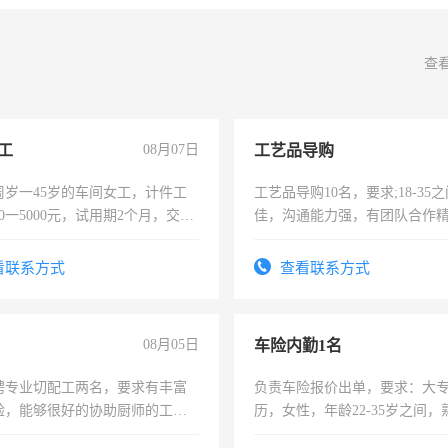
查
工
08月07日
工艺品导购
周岁一45岁的车间女工，计件工
工艺品导购10名，要求;18-35
00一5000元，试用期2个月，交五
佳，沟通能力强，有团队合作
年薪假，年底福利
上进心，有工作经验者优先！
看联系方式
查看联系方式
08月05日
车险内勤1名
聘专业切配工两名，要求有丰富
负责车险报价出单，要求：大
验，能够很好的协助厨师的工
历，女性，年龄22-35岁之间
住，每月有公休，工资3500-
操作，工作态度认真，具有团