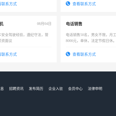
试用期1-3个月，转正后交纳五
看联系方式
查看联系方式
机
08月04日
电话销售
车安全驾驶经验，遵纪守法，管
电话销售50名，男女不限，月工资
薪资面议
8000元，单休，法定节假日休
看联系方式
查看联系方式
信息
招聘资讯
发布简历
企业入驻
会员中心
法律申明
们