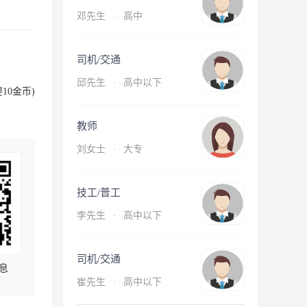
邓先生
·
高中
司机/交通
邱先生
·
高中以下
10金币)
教师
刘女士
·
大专
技工/普工
李先生
·
高中以下
司机/交通
息
崔先生
·
高中以下