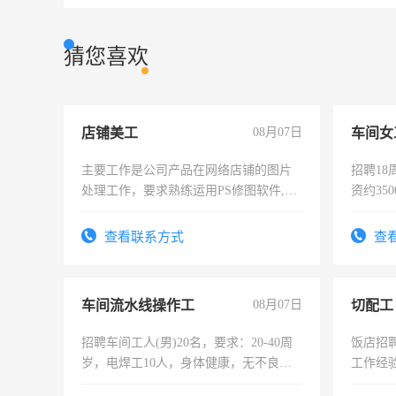
猜您喜欢
店铺美工
08月07日
车间女
主要工作是公司产品在网络店铺的图片
招聘18
处理工作，要求熟练运用PS修图软件,工
资约35
作时间每天8小时，待遇优厚。
险，有
查看联系方式
查
车间流水线操作工
08月07日
切配工
招聘车间工人(男)20名，要求：20-40周
饭店招
岁，电焊工10人，身体健康，无不良嗜
工作经
好。薪资：4500-7000元，标准八人间住
作。包吃