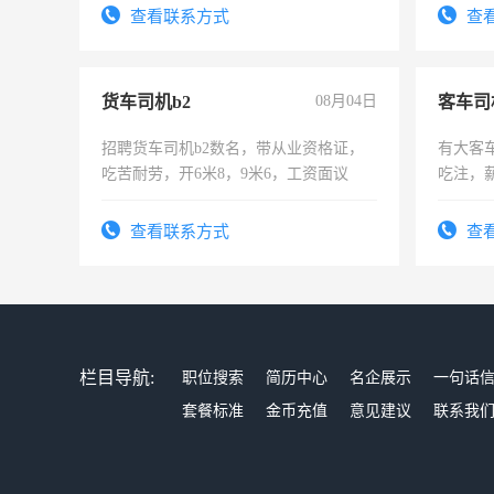
宿，免费发放劳保用品，两班倒，每月
4500。
查看联系方式
查
25号准时发放工资，工作时间10小时
货车司机b2
08月04日
客车司
招聘货车司机b2数名，带从业资格证，
有大客
吃苦耐劳，开6米8，9米6，工资面议
吃注，
查看联系方式
查
栏目导航:
职位搜索
简历中心
名企展示
一句话
套餐标准
金币充值
意见建议
联系我